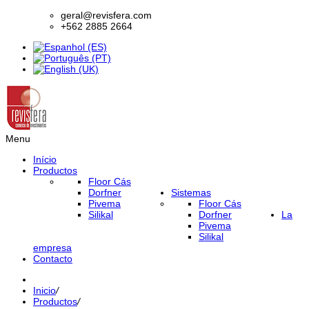
geral@revisfera.com
+562 2885 2664
Menu
Início
Productos
Floor Cás
Dorfner
Sistemas
Pivema
Floor Cás
Silikal
Dorfner
La
Pivema
Silikal
empresa
Contacto
Inicio
/
Productos
/