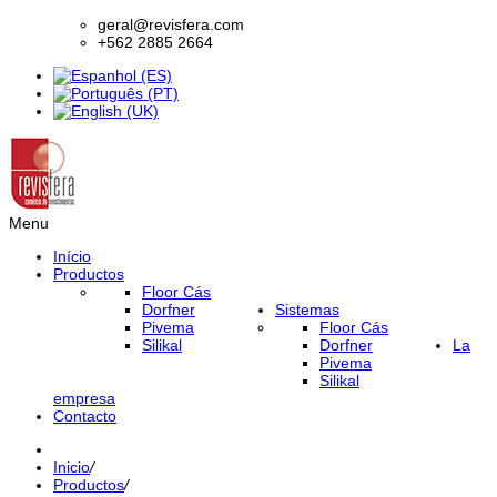
geral@revisfera.com
+562 2885 2664
Menu
Início
Productos
Floor Cás
Dorfner
Sistemas
Pivema
Floor Cás
Silikal
Dorfner
La
Pivema
Silikal
empresa
Contacto
Inicio
/
Productos
/