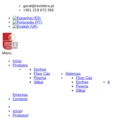
geral@revisfera.pt
+351 219 672 394
Menu
Início
Produtos
Dorfner
Floor Cás
Sistemas
Pivema
Floor Cás
Silikal
Dorfner
A
Pivema
Silikal
Empresa
Contacto
Início
/
Produtos
/