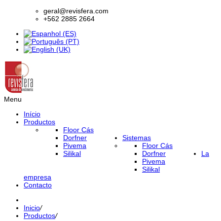
geral@revisfera.com
+562 2885 2664
Menu
Início
Productos
Floor Cás
Dorfner
Sistemas
Pivema
Floor Cás
Silikal
Dorfner
La
Pivema
Silikal
empresa
Contacto
Inicio
/
Productos
/