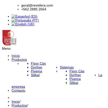
geral@revisfera.com
+562 2885 2664
Menu
Início
Productos
Floor Cás
Dorfner
Sistemas
Pivema
Floor Cás
Silikal
Dorfner
La
Pivema
Silikal
empresa
Contacto
Inicio
/
Productos
/